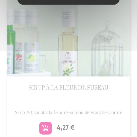
SIROP À LA FLEUR DE SUREAU
Sirop Artisanal à la fleur de sureau de Franche-Comté
Prix
4,27 €
add_shopping_cart