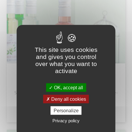
This site uses cookies
and gives you control
over what you want to
activate
SIROP À LA ROSE 25 CL
OK, accept all
Sirop Artisanal parfumé à la rose, venant de Franche-
Comté
Deny all cookies
Prix
Personalize
4,74 €
add_shopping_cart
Privacy policy