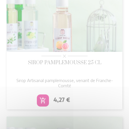
SIROP PAMPLEMOUSSE 25 CL
Sirop Artisanal pamplemousse, venant de Franche-
Comté
Prix
4,27 €
add_shopping_cart