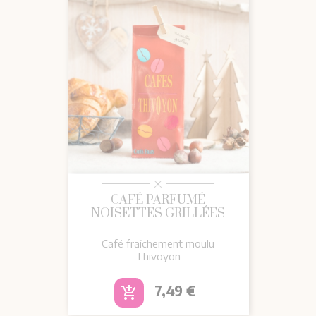
CAFÉ PARFUMÉ
NOISETTES GRILLÉES
Café fraîchement moulu
Thivoyon
Prix
7,49 €
add_shopping_cart