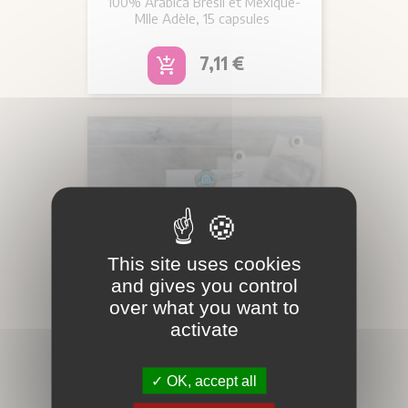
100% Arabica Brésil et Mexique-
Mlle Adèle, 15 capsules
Prix
7,11 €
add_shopping_cart
This site uses cookies
and gives you control
over what you want to
activate
OK, accept all
CAFÉ GRAND CRU
DÉCAFÉINÉ CAPSULES