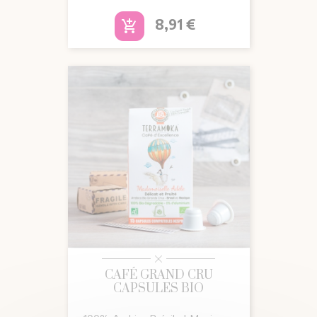
Prix
8,91 €
add_shopping_cart
CAFÉ GRAND CRU
CAPSULES BIO