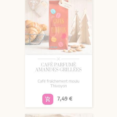
CAFÉ PARFUMÉ
AMANDES GRILLÉES
Café fraîchement moulu
Thivoyon
Prix
7,49 €
add_shopping_cart