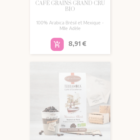
CAFÉ GRAINS GRAND CRU
BIO
100% Arabica Brésil et Mexique -
Mlle Adèle
Prix
8,91 €
add_shopping_cart