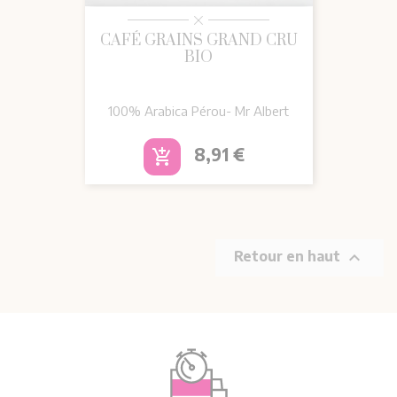
CAFÉ GRAINS GRAND CRU
BIO
100% Arabica Pérou- Mr Albert
Prix
8,91 €
add_shopping_cart

Retour en haut