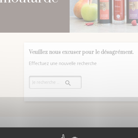
Veuillez nous excuser pour le désagrément.
Effectuez une nouvelle recherche
