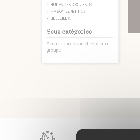
HUILES DES ORGUES
(13)
MAISON LEPETIT
(2)
LIBELUILE
(9)
Sous-catégories
Aucun choix disponible pour ce
groupe