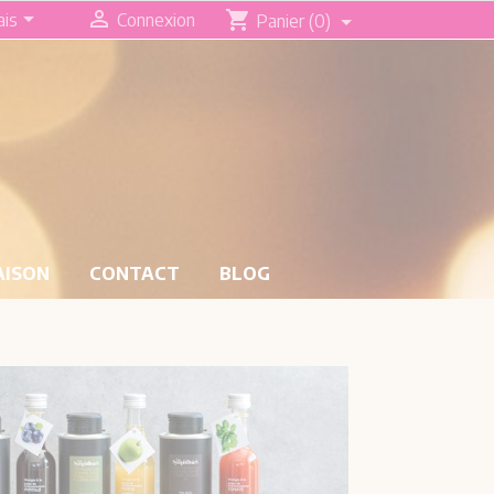


shopping_cart
ais
Connexion
Panier
(0)
AISON
CONTACT
BLOG