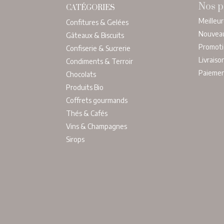
Nos p
CATÉGORIES
Meilleu
Confitures & Gelées
Nouvea
Gâteaux & Biscuits
Promoti
Confiserie & Sucrerie
Livraiso
Condiments & Terroir
Paieme
Chocolats
Produits Bio
Coffrets gourmands
Thés & Cafés
Vins & Champagnes
Sirops