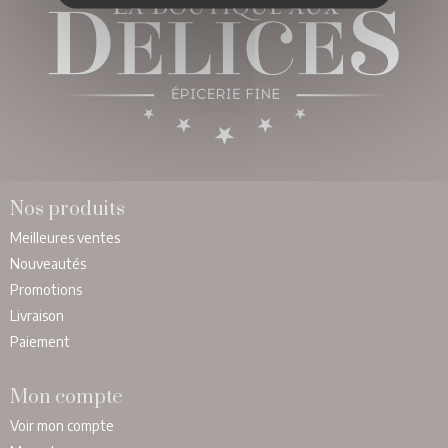
Nos produits
Meilleures ventes
Nouveautés
Promotions
Livraison
Paiement
Mon compte
Voir mon compte