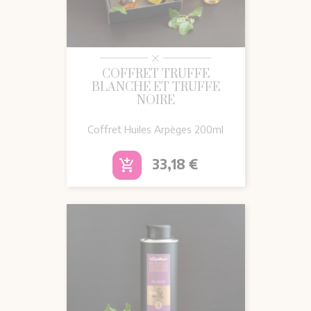
COFFRET TRUFFE
BLANCHE ET TRUFFE
NOIRE
Coffret Huiles Arpèges 200ml
Prix
33,18 €
add_shopping_cart