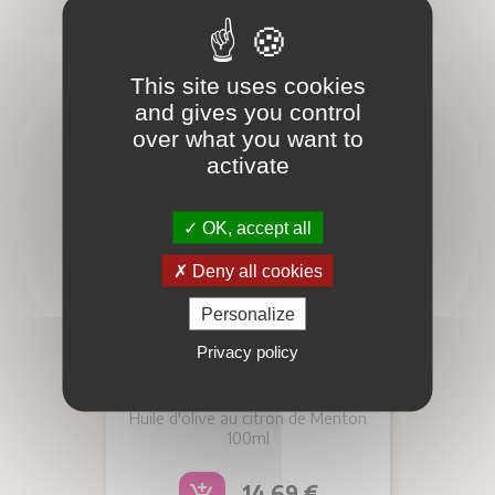
This site uses cookies
and gives you control
over what you want to
activate
OK, accept all
Deny all cookies
Personalize
HUILE D'OLIVE CITRON
Privacy policy
DE MENTON
Huile d'olive au citron de Menton
100ml
Prix
14,69 €