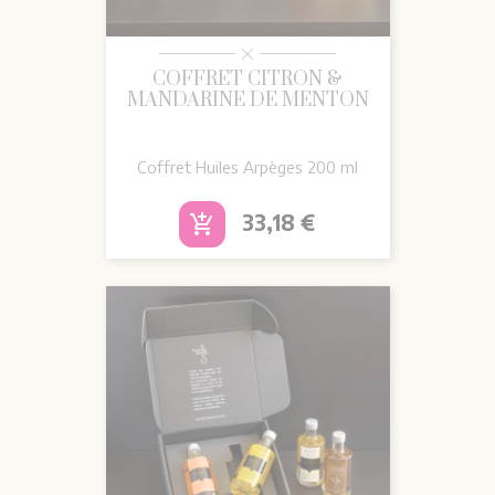
COFFRET CITRON &
MANDARINE DE MENTON
Coffret Huiles Arpèges 200 ml
Prix
33,18 €
add_shopping_cart