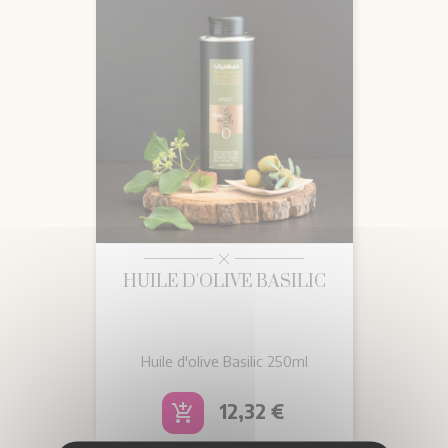
HUILE D'OLIVE BASILIC
Huile d'olive Basilic 250ml
Prix
12,32 €
add_shopping_cart