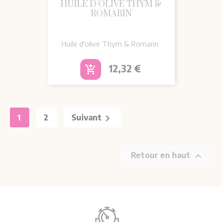
HUILE D'OLIVE THYM &
ROMARIN
Huile d'olive Thym & Romarin
Prix
12,32 €
add_shopping_cart

1
2
Suivant

Retour en haut