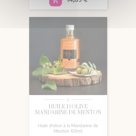
add_shopping_cart
HUILE D'OLIVE
MANDARINE DE MENTON
Huile d'olive à la Mandarine de
Menton 100ml