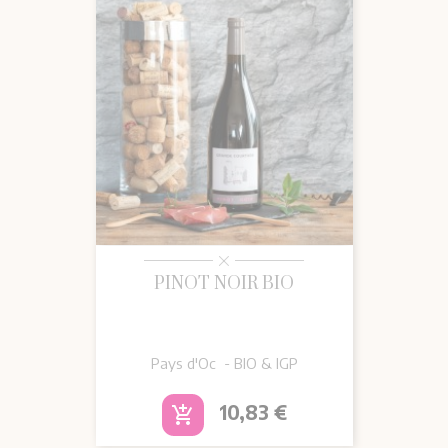
PINOT NOIR BIO
Pays d'Oc - BIO & IGP
Prix
10,83 €
add_shopping_cart