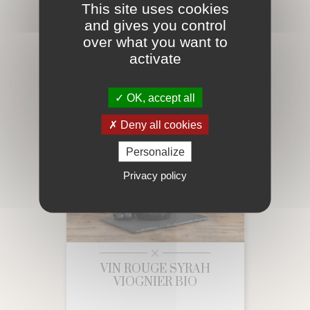
This site uses cookies
Prix
14,58 €
and gives you control
add_shopping_cart
over what you want to
activate
OK, accept all
Deny all cookies
Personalize
Privacy policy
VIN ROUGE SYRAH
VIOGNIER BIO