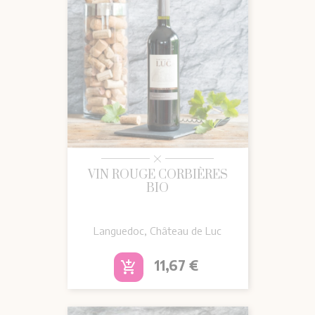
VIN ROUGE CORBIÈRES
BIO
Languedoc, Château de Luc
Prix
11,67 €
add_shopping_cart