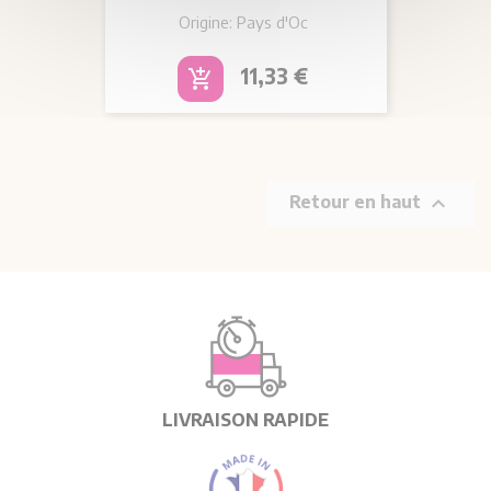
Origine: Pays d'Oc
Prix
11,33 €
add_shopping_cart

Retour en haut
LIVRAISON RAPIDE