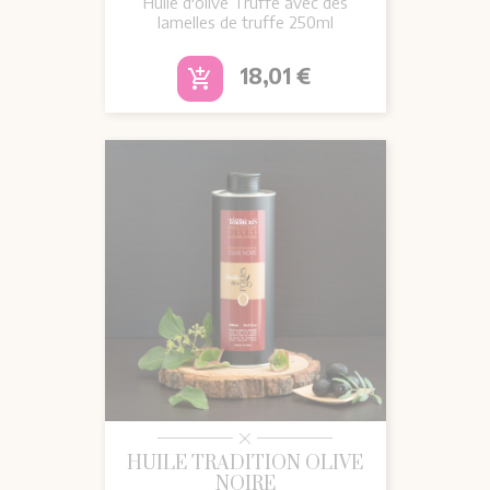
Huile d'olive Truffe avec des
lamelles de truffe 250ml
Prix
18,01 €
add_shopping_cart
HUILE TRADITION OLIVE
NOIRE