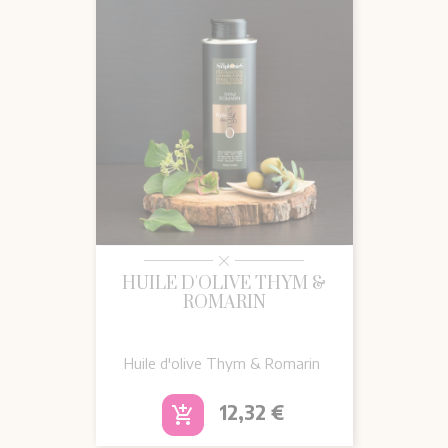
HUILE D'OLIVE THYM &
ROMARIN
Huile d'olive Thym & Romarin
Prix
12,32 €
add_shopping_cart