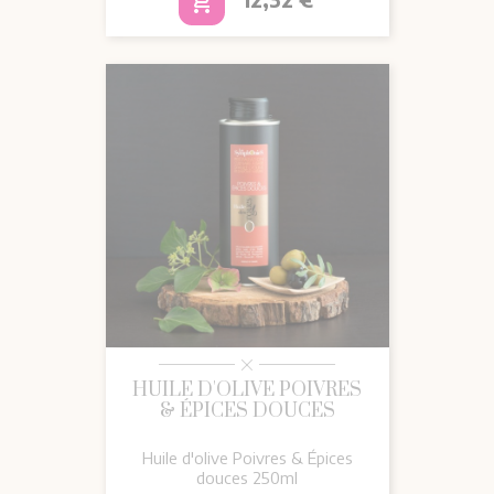
add_shopping_cart
HUILE D'OLIVE POIVRES
& ÉPICES DOUCES
Huile d'olive Poivres & Épices
douces 250ml