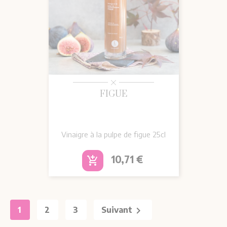
FIGUE
Vinaigre à la pulpe de figue 25cl
Prix
10,71 €
add_shopping_cart

1
2
3
Suivant