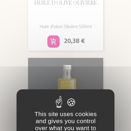
HUILE D'OLIVE OLIVIÈRE
Huile d'olive Olivière 500ml
Prix
20,38 €
add_shopping_cart
This site uses cookies
and gives you control
over what you want to