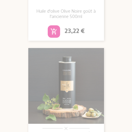
Huile d'olive Olive Noire goût à
l'ancienne 500ml
Prix
23,22 €
add_shopping_cart