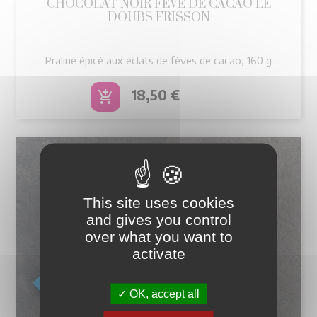
CHOCOLAT NOIR FÈVE DE CACAO LE
DOUBS FRISSON
Praliné épicé aux éclats de fèves de cacao, 160 g
Prix
18,50 €
add_shopping_cart
This site uses cookies
and gives you control
over what you want to
activate
OK, accept all