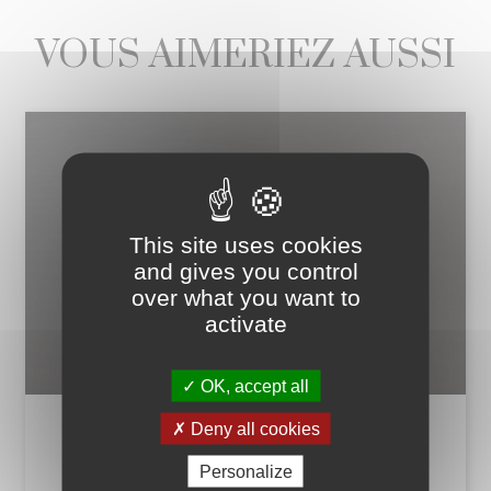
VOUS AIMERIEZ AUSSI
This site uses cookies
and gives you control
over what you want to
activate
OK, accept all
Deny all cookies
HUILE D'OLIVE À LA TRUFFE
Personalize