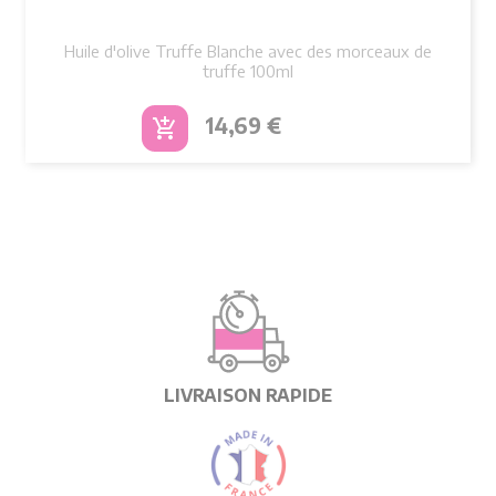
Huile d'olive Truffe Blanche avec des morceaux de
truffe 100ml
Prix
14,69 €
add_shopping_cart
LIVRAISON RAPIDE