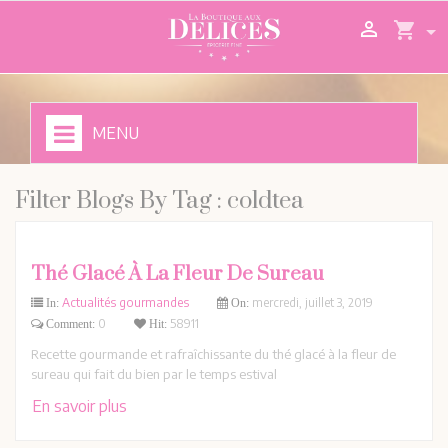

shopping_cart
MENU
Filter Blogs By Tag :
coldtea
Thé Glacé À La Fleur De Sureau
Actualités gourmandes
mercredi,
juillet
3,
2019
In:
On:
0
58911
Comment:
Hit:
Recette gourmande et rafraîchissante du thé glacé à la fleur de
sureau qui fait du bien par le temps estival
En savoir plus