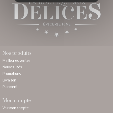
Nos produits
Meilleures ventes
Nouveautés
Promotions
Livraison
Paiement
Mon compte
Voir mon compte