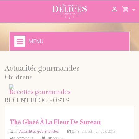

shopping_cart
MENU
Actualités gourmandes
Childrens
Recettes gourmandes
RECENT BLOG POSTS
Thé Glacé À La Fleur De Sureau
Actualités gourmandes
mercredi,
juillet
3,
2019
In:
On:
0
58930
Comment:
Hit: