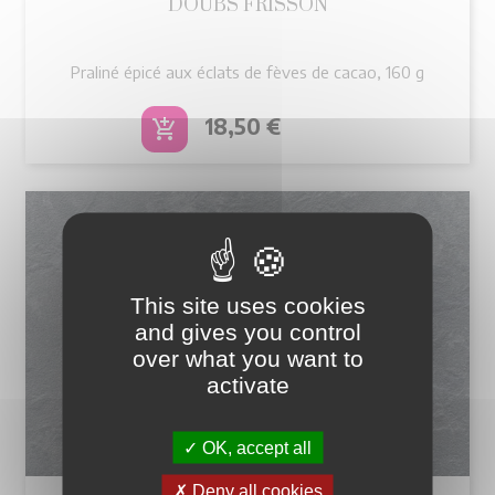
DOUBS FRISSON
Praliné épicé aux éclats de fèves de cacao, 160 g
Prix
18,50 €
add_shopping_cart
This site uses cookies
and gives you control
over what you want to
activate
OK, accept all
Deny all cookies